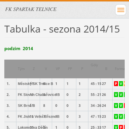
FK SPARTAK TELNICE
Tabulka - sezona 2014/15
podzim 2014
Góly
Tým
Z
V
VP
PP
P
B
Forma
1.
11
8
1
1
1
45 : 15
27
P
V
VP
Městský SK Trmice B
2.
11
8
1
0
2
55 : 21
26
V
V
V
FK Slovan Chabařovice B
3.
11
8
0
0
3
34 : 26
24
V
V
P
SK Brná B
4.
11
7
1
0
3
47 : 15
23
V
V
V
FK Jiskra Velké Březno B
5.
11
5
1
0
5
25 : 33
17
V
P
P
Lokomotiva Děčín