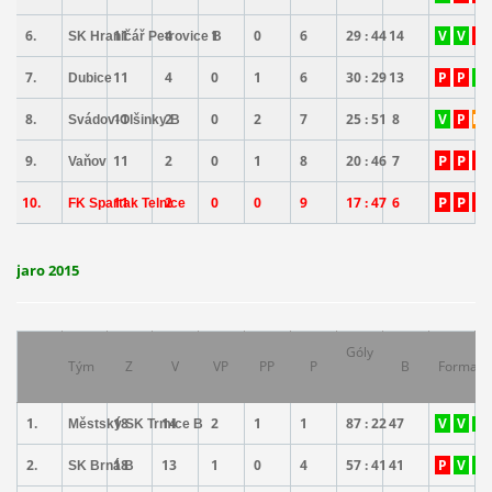
6.
11
4
1
0
6
29 : 44
14
V
V
P
SK Hraničář Petrovice B
7.
11
4
0
1
6
30 : 29
13
P
P
V
Dubice
8.
11
2
0
2
7
25 : 51
8
V
P
PP
Svádov-Olšinky B
P
P
P
9.
11
2
0
1
8
20 : 46
7
Vaňov
P
P
P
10.
11
2
0
0
9
17 : 47
6
FK Spartak Telnice
jaro 2015
Góly
Tým
Z
V
VP
PP
P
B
Forma
1.
18
14
2
1
1
87 : 22
47
V
V
Městský SK Trmice B
V
2.
18
13
1
0
4
57 : 41
41
P
V
V
SK Brná B