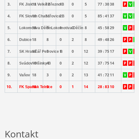
3.
18
12
1
0
5
77 : 30
38
P
V
V
FK Jiskra Velké Březno B
4.
18
11
2
0
5
85 : 41
37
V
V
V
FK Slovan Chabařovice B
5.
18
9
1
0
8
45 : 58
29
V
P
P
Lokomotiva Děčín
Lokomotiva Děčín
6.
18
8
0
2
8
49 : 48
26
P
P
V
Dubice
7.
18
5
1
0
12
39 : 75
17
P
V
P
SK Hraničář Petrovice B
8.
18
4
0
2
12
37 : 75
14
P
P
P
Svádov-Olšinky B
9.
18
3
0
2
13
41 : 72
11
V
P
P
Vaňov
10.
18
3
0
1
14
28 : 83
10
P
P
P
FK Spartak Telnice
Kontakt