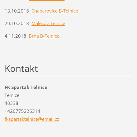
13.10.2018
Chabarovice B-Telnice
20.10.2018
Malečov-Telnice
4.11.2018
Brna B-Telnice
Kontakt
FK Spartak Telnice
Telnice
40338
+420775226314
fksparta
ktelnice
@email.c
z