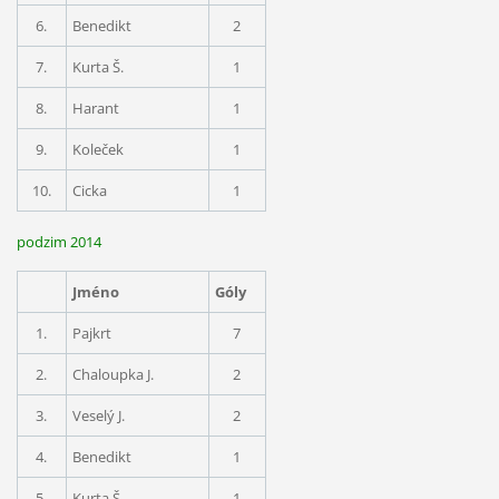
6.
Benedikt
2
7.
Kurta Š.
1
8.
Harant
1
9.
Koleček
1
10.
Cicka
1
podzim 2014
Jméno
Góly
1.
Pajkrt
7
2.
Chaloupka J.
2
3.
Veselý J.
2
4.
Benedikt
1
5.
Kurta Š.
1