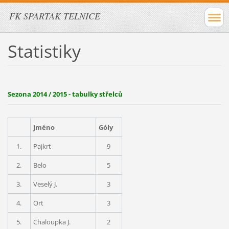
FK SPARTAK TELNICE
Statistiky
Sezona 2014 / 2015 - tabulky střelců
Jméno
Góly
1.
Pajkrt
9
2.
Belo
5
3
.
Veselý J.
3
4.
Ort
3
5.
Chaloupka J.
2